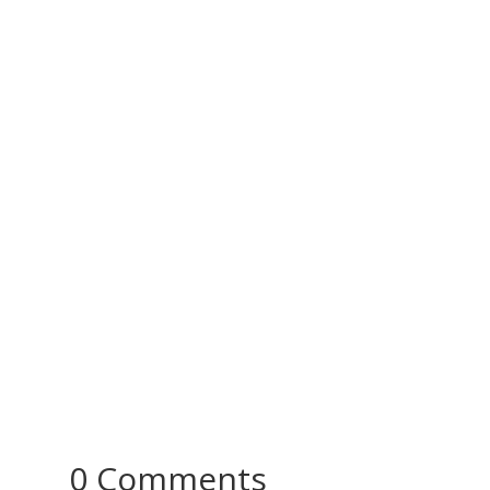
Dowry: A Misunderstood Tradition Turned into a
Social Evil Dowry was a commendable custom in
the past that embodied...
0 Comments