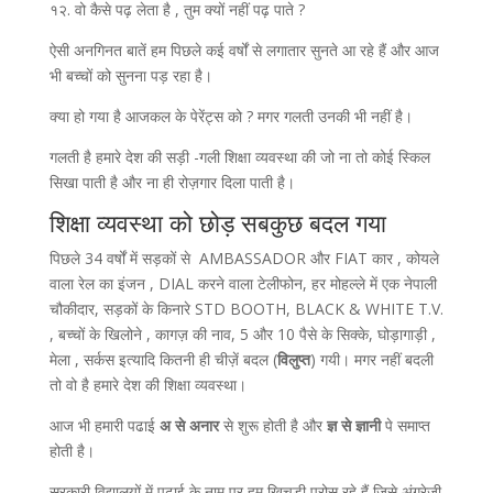
१२. वो कैसे पढ़ लेता है , तुम क्यों नहीं पढ़ पाते ?
ऐसी अनगिनत बातें हम पिछले कई वर्षों से लगातार सुनते आ रहे हैं और आज
भी बच्चों को सुनना पड़ रहा है।
क्या हो गया है आजकल के पेरेंट्स को ? मगर गलती उनकी भी नहीं है।
गलती है हमारे देश की सड़ी -गली शिक्षा व्यवस्था की जो ना तो कोई स्किल
सिखा पाती है और ना ही रोज़गार दिला पाती है।
शिक्षा व्यवस्था को छोड़ सबकुछ बदल गया
पिछले 34 वर्षों में सड़कों से AMBASSADOR और FIAT कार , कोयले
वाला रेल का इंजन , DIAL करने वाला टेलीफोन, हर मोहल्ले में एक नेपाली
चौकीदार, सड़कों के किनारे STD BOOTH, BLACK & WHITE T.V.
, बच्चों के खिलोने , कागज़ की नाव, 5 और 10 पैसे के सिक्के, घोड़ागाड़ी ,
मेला , सर्कस इत्यादि कितनी ही चीज़ें बदल (
विलुप्त
) गयी। मगर नहीं बदली
तो वो है हमारे देश की शिक्षा व्यवस्था।
आज भी हमारी पढाई
अ से अनार
से शुरू होती है और
ज्ञ से ज्ञानी
पे समाप्त
होती है।
सरकारी विद्यालयों में पढाई के नाम पर हम खिचड़ी परोस रहे हैं जिसे अंग्रेजी