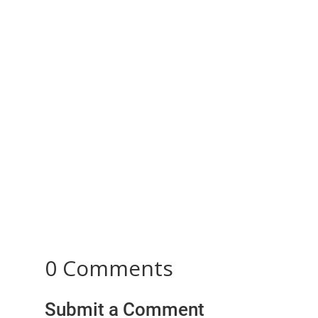
Dowry: A Misunderstood Tradition Turned into a
Social Evil Dowry was a commendable custom in
the past that embodied...
0 Comments
Submit a Comment