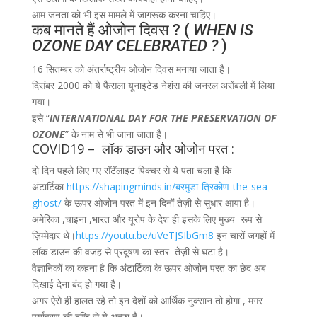
आम जनता को भी इस मामले में जागरूक करना चाहिए।
कब मानते हैं ओजोन दिवस ? (
WHEN IS
OZONE DAY CELEBRATED ?
)
16 सितम्बर को अंतर्राष्ट्रीय ओजोन दिवस मनाया जाता है।
दिसंबर 2000 को ये फैसला यूनाइटेड नेशंस की जनरल असेंबली में लिया
गया।
इसे “
INTERNATIONAL DAY FOR THE PRESERVATION OF
OZONE
” के नाम से भी जाना जाता है।
COVID19 – लॉक डाउन और ओजोन परत :
दो दिन पहले लिए गए सॅटॅलाइट पिक्चर से ये पता चला है कि
अंटार्टिका
https://shapingminds.in/बरमुडा-त्रिकोण-the-sea-
ghost/
के ऊपर ओजोन परत में इन दिनों तेज़ी से सुधार आया है।
अमेरिका ,चाइना ,भारत और यूरोप के देश ही इसके लिए मुख्य रूप से
ज़िम्मेदार थे।
https://youtu.be/uVeTJSIbGm8
इन चारों जगहों में
लॉक डाउन की वजह से प्रदूषण का स्तर तेज़ी से घटा है।
वैज्ञानिकों का कहना है कि अंटार्टिका के ऊपर ओजोन परत का छेद अब
दिखाई देना बंद हो गया है।
अगर ऐसे ही हालत रहे तो इन देशों को आर्थिक नुक्सान तो होगा , मगर
पर्यावरण की दृष्टि से ये अच्छा है।