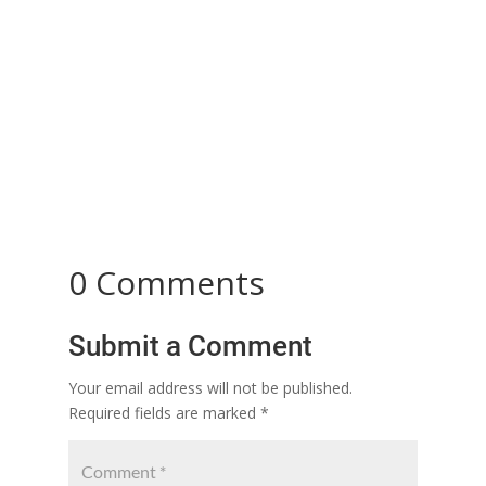
Dowry: A Misunderstood Tradition Turned into a
Social Evil Dowry was a commendable custom in
the past that embodied...
0 Comments
Submit a Comment
Your email address will not be published.
Required fields are marked
*