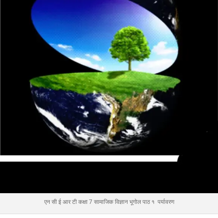
एन सी ई आर टी कक्षा 7 सामाजिक विज्ञान भूगोल पाठ १ पर्यावरण