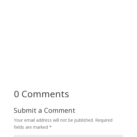
Dowry: A Misunderstood Tradition Turned into a
Social Evil Dowry was a commendable custom in
the past that embodied...
0 Comments
Submit a Comment
Your email address will not be published.
Required
fields are marked
*