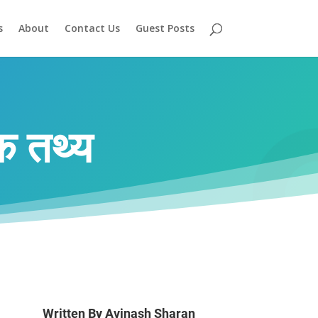
s
About
Contact Us
Guest Posts
क तथ्य
Written By
Avinash Sharan