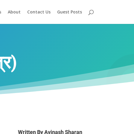
s
About
Contact Us
Guest Posts
्र)
Written By
Avinash Sharan