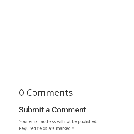
Data Mining vs Performance Analysis - Crucial for
Decision Making Data Mining vs Performance
Analysis - Why it is...
0 Comments
Submit a Comment
Your email address will not be published.
Required fields are marked
*